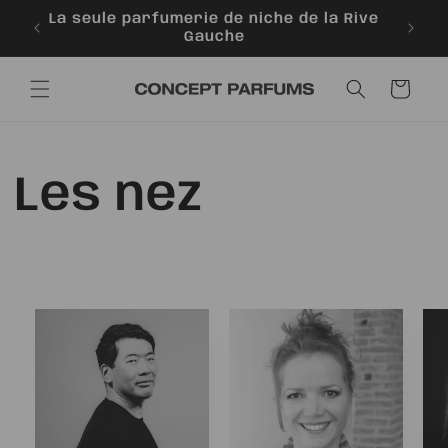
et
 à
La seule parfumerie de niche de la Rive
Échan
passer
Gauche
au
contenu
Panier
Les nez